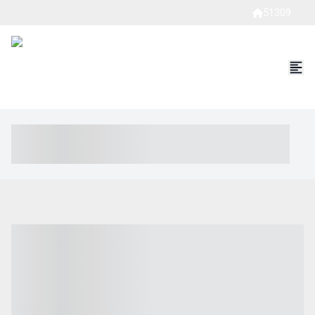
51309
----- ----- -- ------ ---- ---- -- ----- ----- ----- --- ------