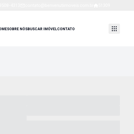
99508-4313
contato@benvenutiimoveis.com.br
51309
OME
SOBRE NÓS
BUSCAR IMÓVEL
CONTATO