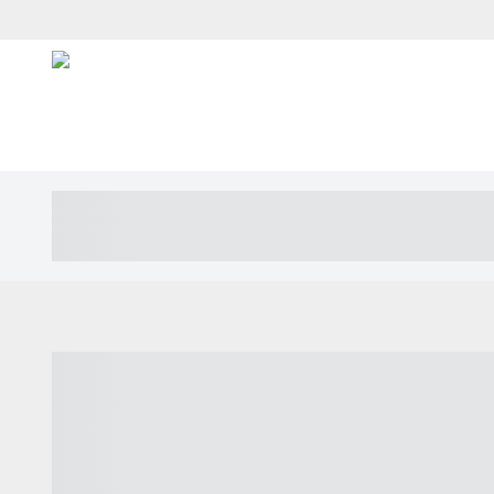
----- ----- -- ------ ---- ---- -- ----- ---