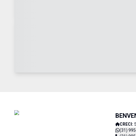
BENVEN
CRECI:
(31) 99