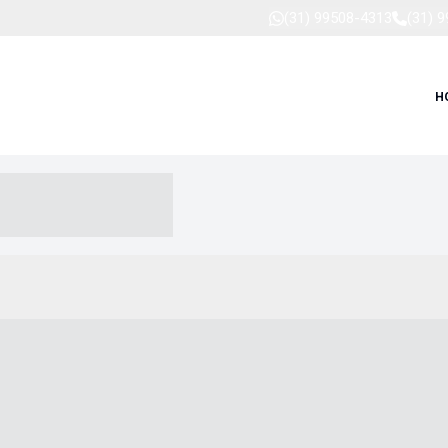
(31) 99508-4313
(31) 
H
-- ----- --- ------