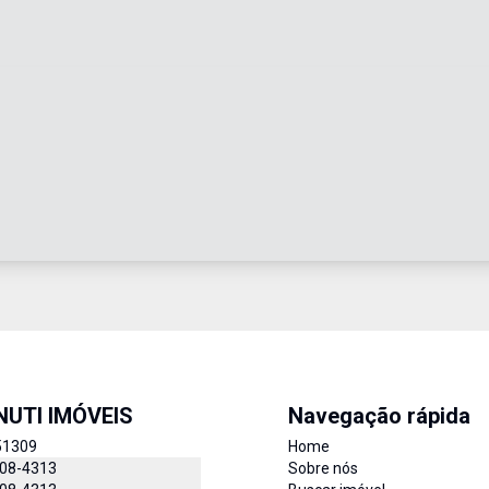
UTI IMÓVEIS
Navegação rápida
51309
Home
508-4313
Sobre nós